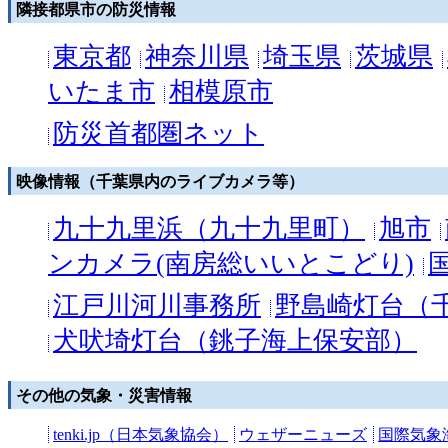
隣接都県市の防災情報
東京都
神奈川県
埼玉県
茨城県
いたま市
相模原市
防災首都圏ネット
映像情報（千葉県内のライブカメラ等）
九十九里浜（九十九里町）
旭市
ンカメラ(南房総いいとこどり)
江戸川河川事務所
野島崎灯台（
犬吠埼灯台（銚子海上保安部）
その他の気象・災害情報
tenki.jp（日本気象協会）
ウェザーニューズ
国際気象